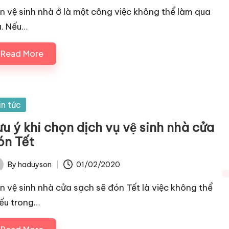
n vệ sinh nhà ở là một công việc không thể làm qua
. Nếu…
Read More
sted
in tức
u ý khi chọn dịch vụ vệ sinh nhà cửa
́n Tết
By
haduyson
01/02/2020
ted
n vệ sinh nhà cửa sạch sẽ đón Tết là việc không thể
iếu trong…