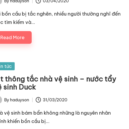
By
haduyson
03/04/2020
ted
i bồn cầu bị tắc nghẽn, nhiều người thường nghĩ đến
ệc tìm kiếm và…
Read More
sted
in tức
ịt thông tắc nhà vệ sinh – nước tẩy
ệ sinh Duck
By
haduyson
31/03/2020
ted
à vệ sinh bám bẩn không những là nguyên nhân
ính khiến bồn cầu bị…