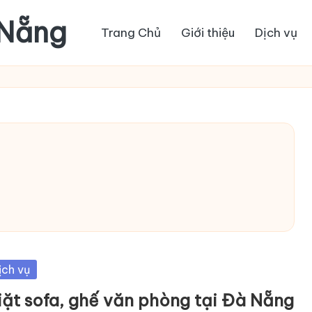
 Nẵng
Trang Chủ
Giới thiệu
Dịch vụ
sted
ịch vụ
iặt sofa, ghế văn phòng tại Đà Nẵng