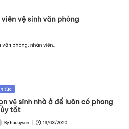
 viên vệ sinh văn phòng
vụ văn phòng, nhân viên…
sted
in tức
̣n vệ sinh nhà ở để luôn có phong
ủy tốt
By
haduyson
13/03/2020
ted