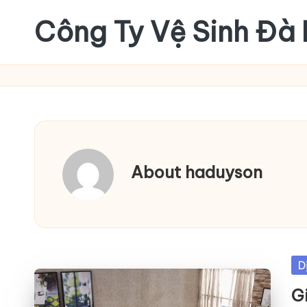
Công Ty Vệ Sinh Đà
Skip
to
content
About haduyson
Po
D
in
G