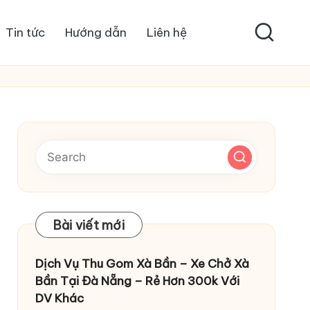
Tin tức
Hướng dẫn
Liên hệ
Bài viết mới
Dịch Vụ Thu Gom Xà Bần – Xe Chở Xà
Bần Tại Đà Nẵng – Rẻ Hơn 300k Với
DV Khác