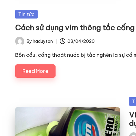
Posted
Tin tức
in
Cách sử dụng vim thông tắc cống
By
haduyson
03/04/2020
Posted
by
Bồn cầu, cống thoát nước bị tắc nghẽn là sự cố
Read More
Po
T
in
V
d