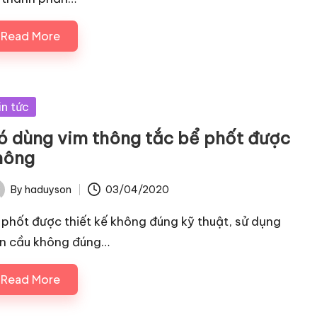
Read More
sted
in tức
ó dùng vim thông tắc bể phốt được
hông
By
haduyson
03/04/2020
ted
 phốt được thiết kế không đúng kỹ thuật, sử dụng
n cầu không đúng…
Read More