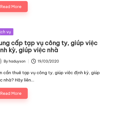
Read More
sted
ịch vụ
ng cấp tạp vụ công ty, giúp việc
̣nh kỳ, giúp việc nhà
By
haduyson
19/03/2020
ted
n cần thuê tạp vụ công ty, giúp việc định kỳ, giúp
̣c nhà? Hãy liên…
Read More