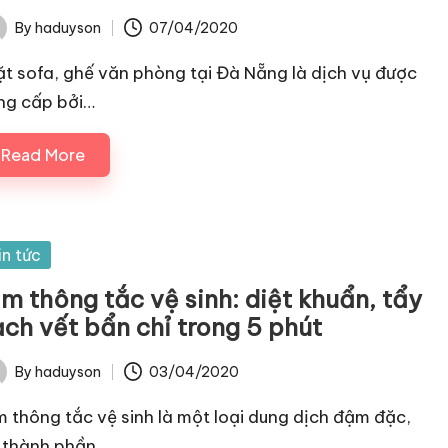
By
haduyson
07/04/2020
ted
ặt sofa, ghế văn phòng tại Đà Nẵng là dịch vụ được
ng cấp bởi…
Read More
sted
in tức
im thông tắc vệ sinh: diệt khuẩn, tẩy
ạch vết bẩn chỉ trong 5 phút
By
haduyson
03/04/2020
ted
m thông tắc vệ sinh là một loại dung dịch đậm đặc,
 thành phần…