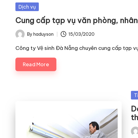
Posted
Dịch vụ
in
Cung cấp tạp vụ văn phòng, nhân
By
haduyson
15/03/2020
Posted
by
Công ty Vệ sinh Đà Nẵng chuyên cung cấp tạp 
Read More
Po
T
in
Do
th
Pos