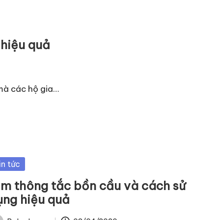
 hiệu quả
 mà các hộ gia…
sted
in tức
im thông tắc bồn cầu và cách sử
ụng hiệu quả