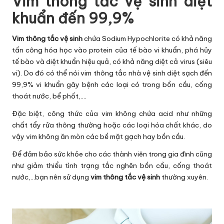
Vim thông tắc vệ sinh diệt
khuẩn đến 99,9%
Vim thông tắc vệ sinh
chứa Sodium Hypochlorite có khả năng
tấn công hóa học vào protein của tế bào vi khuẩn, phá hủy
tế bào và diệt khuẩn hiệu quả, có khả năng diệt cả virus (siêu
vi). Do đó có thể nói vim thông tắc nhà vệ sinh diệt sạch đến
99,9% vi khuẩn gây bệnh các loại có trong bồn cầu, cống
thoát nước, bể phốt,….
Đặc biệt, công thức của vim không chứa acid như những
chất tẩy rửa thông thường hoặc các loại hóa chất khác, do
vậy vim không ăn mòn các bề mặt gạch hay bồn cầu.
Để đảm bảo sức khỏe cho các thành viên trong gia đình cũng
như giảm thiểu tình trạng tắc nghẽn bồn cầu, cống thoát
nước,…bạn nên sử dụng
vim thông tắc vệ sinh
thường xuyên.