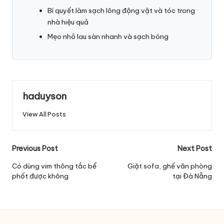
Bí quyết làm sạch lông động vật và tóc trong
nhà hiệu quả
Mẹo nhỏ lau sàn nhanh và sạch bóng
haduyson
View All Posts
Post
Previous Post
Next Post
navigation
Có dùng vim thông tắc bể
Giặt sofa, ghế văn phòng
phốt được không
tại Đà Nẵng