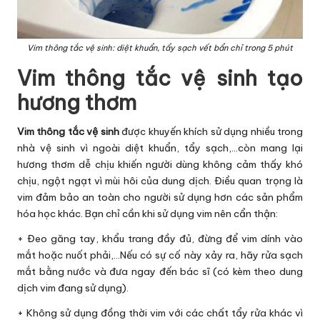
Vim thông tắc vệ sinh: diệt khuẩn, tẩy sạch vết bẩn chỉ trong 5 phút
Vim thông tắc vệ sinh tạo
hương thơm
Vim thông tắc vệ sinh
được khuyến khích sử dụng nhiều trong
nhà vệ sinh vì ngoài diệt khuẩn, tẩy sạch,…còn mang lại
hương thơm dễ chịu khiến người dùng không cảm thấy khó
chịu, ngột ngạt vì mùi hôi của dung dịch. Điều quan trọng là
vim đảm bảo an toàn cho người sử dụng hơn các sản phẩm
hóa học khác. Bạn chỉ cần khi sử dụng vim nên cẩn thận:
+ Đeo găng tay, khẩu trang đầy đủ, đừng để vim dính vào
mắt hoặc nuốt phải,…Nếu có sự cố này xảy ra, hãy rửa sạch
mắt bằng nước và đưa ngay đến bác sĩ (có kèm theo dung
dịch vim đang sử dụng).
+ Không sử dụng đồng thời vim với các chất tẩy rửa khác vì