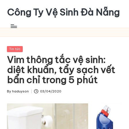
Công Ty Vệ Sinh Đà Nẵng
Skip
to
content
Posted
Tin tức
in
Vim thông tắc vệ sinh:
diệt khuẩn, tẩy sạch vết
bẩn chỉ trong 5 phút
By
haduyson
03/04/2020
Posted
by