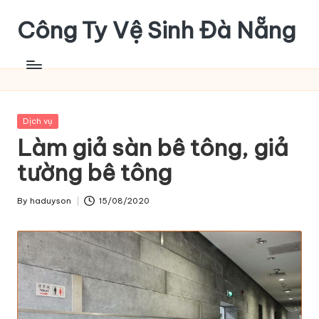
Công Ty Vệ Sinh Đà Nẵng
Skip
to
content
Posted
Dịch vụ
in
Làm giả sàn bê tông, giả
tường bê tông
By
haduyson
15/08/2020
Posted
by