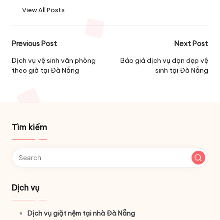
View All Posts
Post
Previous Post
Next Post
navigation
Dịch vụ vệ sinh văn phòng
Báo giá dịch vụ dọn dẹp vệ
theo giờ tại Đà Nẵng
sinh tại Đà Nẵng
Tìm kiếm
Dịch vụ
Dịch vụ giặt nệm tại nhà Đà Nẵng