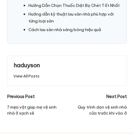
Hướng Dẫn Chọn Thuốc Diệt Bọ Chét Tốt Nhất
Hướng dẫn kỹ thuật lau sàn nhà phù hợp với
từng loại sàn
Cách lau sàn nhà sáng bóng hiệu quả
haduyson
View All Posts
Post
Previous Post
Next Post
navigation
7 mẹo vặt giúp mẹ vệ sinh
Quy trình dọn vệ sinh nhà
nhà ở sạch sẽ
cửa trước khi vào ở