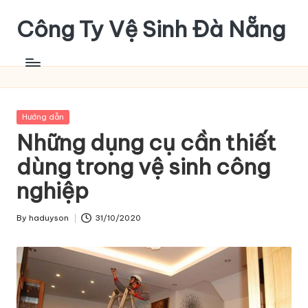
Công Ty Vệ Sinh Đà Nẵng
Skip
to
content
Posted
Hướng dẫn
in
Những dụng cụ cần thiết
dùng trong vệ sinh công
nghiệp
By
haduyson
31/10/2020
Posted
by