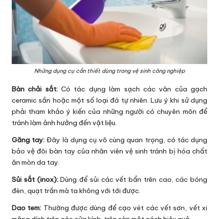
Những dụng cụ cần thiết dùng trong vệ sinh công nghiệp
Bàn chải sắt:
Có tác dụng làm sạch các vân của gạch
ceramic sần hoặc một số loại đá tự nhiên. Lưu ý khi sử dụng
phải tham khảo ý kiến của những người có chuyên môn để
tránh làm ảnh hưởng đến vật liệu.
Găng tay:
Đây là dụng cụ vô cùng quan trọng, có tác dụng
bảo vệ đôi bàn tay của nhân viên vệ sinh tránh bị hóa chất
ăn mòn da tay.
Sủi sắt (inox):
Dùng để sủi các vết bẩn trên cao, các bóng
đèn, quạt trần mà ta không với tới được.
Dao tem:
Thường được dùng để cạo vét các vết sơn, vết xi
măng dính trên các cửa kính, trên sàn một cách hiệu quả.