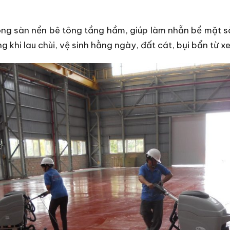
g sàn nền bê tông tầng hầm, giúp làm nhẵn bề mặt sàn,
khi lau chùi, vệ sinh hằng ngày, đất cát, bụi bẩn từ xe