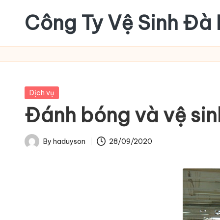
Công Ty Vệ Sinh Đà
Skip
to
content
Posted
Dịch vụ
in
Đánh bóng và vệ sin
By
haduyson
28/09/2020
Posted
by